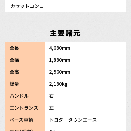
カセットコンロ
主要諸元
全長
4,680mm
全幅
1,880mm
全高
2,560mm
総量
2,180kg
ハンドル
右
エントランス
左
ベース車輌
トヨタ タウンエース