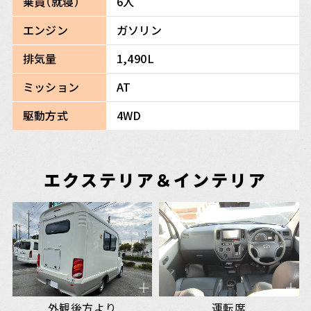
乗員（就寝）
6人
エンジン
ガソリン
排気量
1,490L
ミッション
AT
駆動方式
4WD
エクステリア＆インテリア
外観後方より
運転席