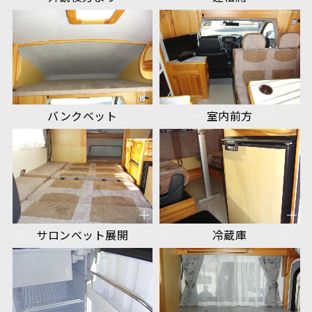
バンクベット
室内前方
サロンべット展開
冷蔵庫